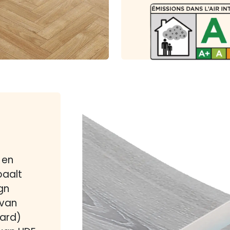
 en
paalt
gn
 van
board)