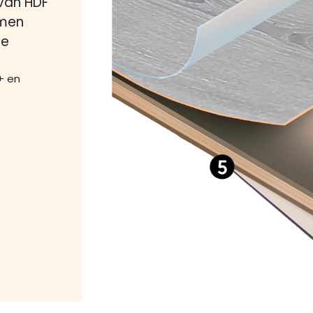
van HDF
rmen
de
+ en