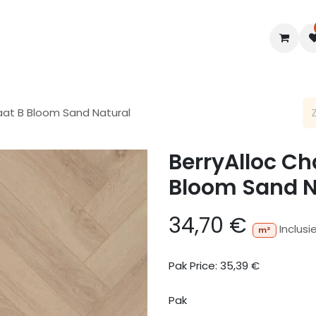
en
Interieur
B2B
Diensten
Blogs
aat B Bloom Sand Natural
BerryAlloc Ch
Bloom Sand N
34,70
€
Inclusi
m²
Pak Price:
35,39
€
Pak