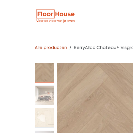
Overslaan naar inhoud
Winkel
Vloer
Alle producten
BerryAlloc Chateau+ Visgr