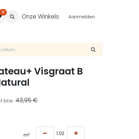
0
Onze Winkels
Aanmelden
ateau+ Visgraat B
atural
43,95
€
ef btw
m²