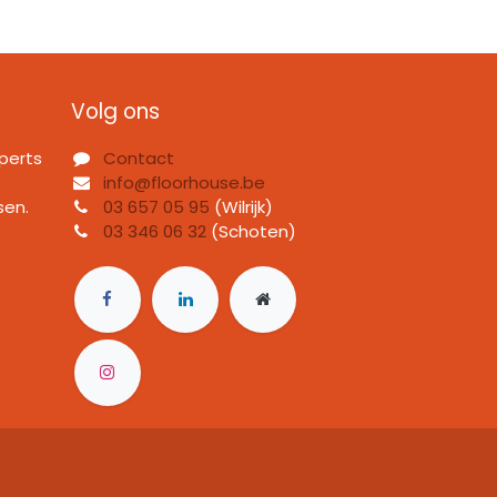
Volg ons
perts
Contact
info@floorhouse.be
sen.
03 657 05 95
(Wilrijk)
03 346 06 32
(Schoten)