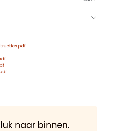
tructies.pdf
pdf
df
.pdf
eluk naar binnen.