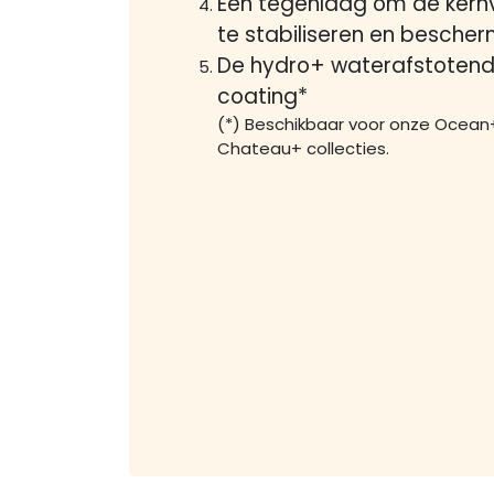
Een tegenlaag om de kern
te stabiliseren en besche
De hydro+ waterafstoten
coating*
(*) Beschikbaar voor onze Ocean
Chateau+ collecties.