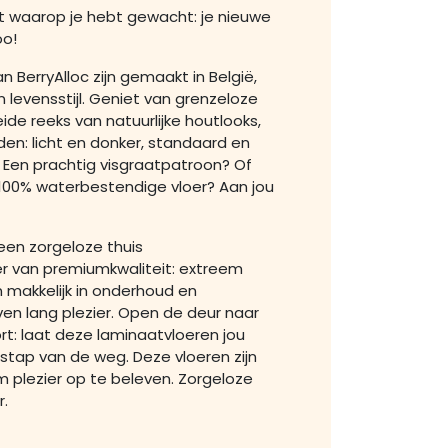
t waarop je hebt gewacht: je nieuwe
oo!
 BerryAlloc zijn gemaakt in België,
 levensstijl. Geniet van grenzeloze
eide reeks van natuurlijke houtlooks,
den: licht en donker, standaard en
… Een prachtig visgraatpatroon? Of
 100% waterbestendige vloer? Aan jou
 een zorgeloze thuis
r van premiumkwaliteit: extreem
n makkelijk in onderhoud en
en lang plezier. Open de deur naar
rt: laat deze laminaatvloeren jou
 stap van de weg. Deze vloeren zijn
 plezier op te beleven. Zorgeloze
.