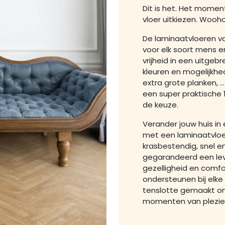
Dit is het. Het momen
vloer uitkiezen. Wooh
De laminaatvloeren van
voor elk soort mens en
vrijheid in een uitgebr
kleuren en mogelijkhe
extra grote planken, 
een super praktische
de keuze.
Verander jouw huis in
met een laminaatvloe
krasbestendig, snel e
gegarandeerd een lev
gezelligheid en comfo
ondersteunen bij elke
tenslotte gemaakt om
momenten van plezier