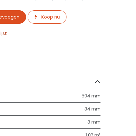
oevoegen
Koop nu
jst
504 mm
84 mm
8 mm
1.02 m²