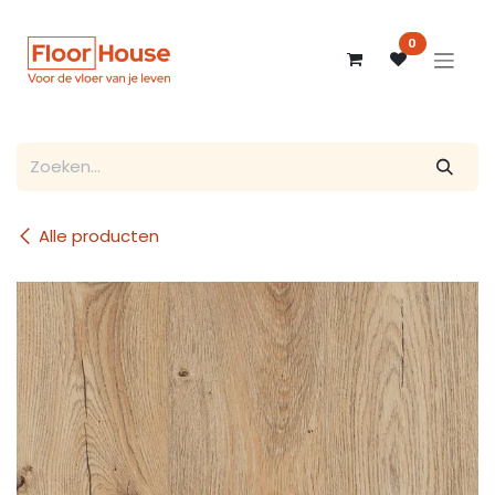
Overslaan naar inhoud
0
Alle producten