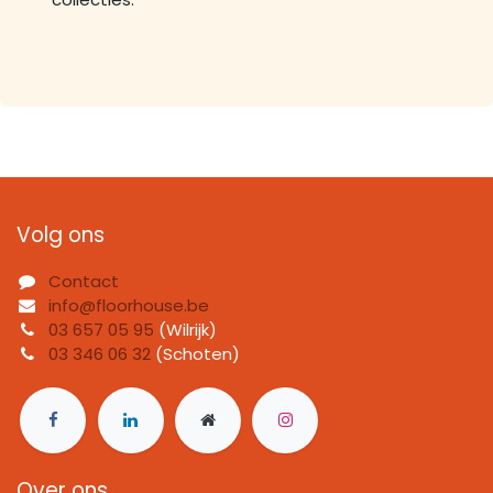
Volg ons
Contact
info@floorhouse.be
03 657 05 95
(Wilrijk)
03 346 06 32
(Schoten)
Over ons