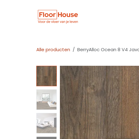
Overslaan naar inhoud
Winkel
Vloer
Alle producten
BerryAlloc Ocean 8 V4 Jav