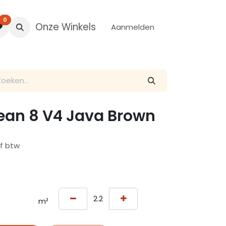
0
Onze Winkels
Aanmelden
cean 8 V4 Java Brown
ef btw
m²