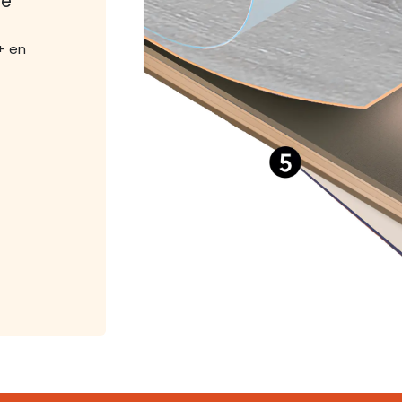
de
+ en