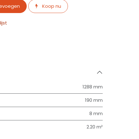
oevoegen
Koop nu
jst
1288 mm
190 mm
8 mm
2.20 m²