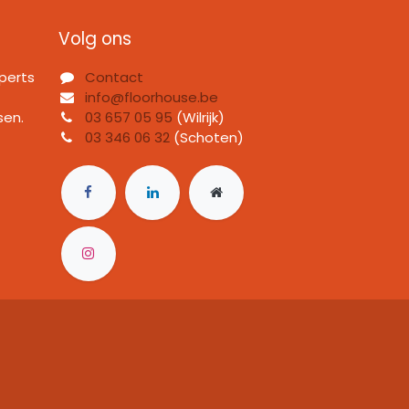
Volg ons
perts
Contact
info@floorhouse.be
sen.
03 657 05 95
(Wilrijk)
03 346 06 32
(Schoten)