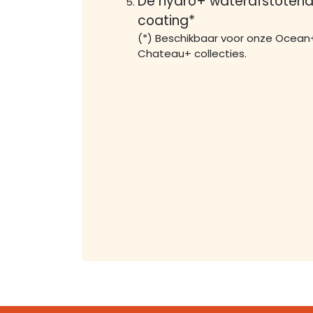
De hydro+ waterafstoten
coating*
(*) Beschikbaar voor onze Ocean
Chateau+ collecties.