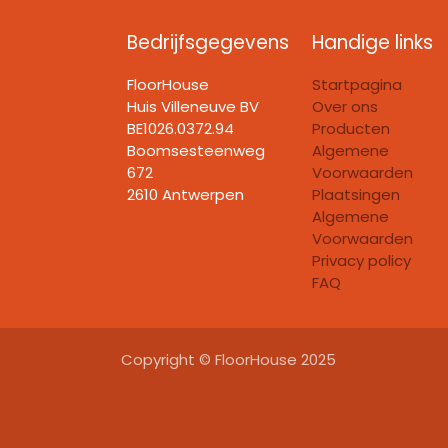
Bedrijfsgegevens
Handige links
FloorHouse
Startpagina
Huis Villeneuve BV​
Over ons
BE1026.0372.94
Producten
Boomsesteenweg
Algemene
672
Voorwaarden
2610 Antwerpen
Plaatsingen
Algemene
Voorwaarden
Privacy policy
FAQ
Copyright © FloorHouse 2025