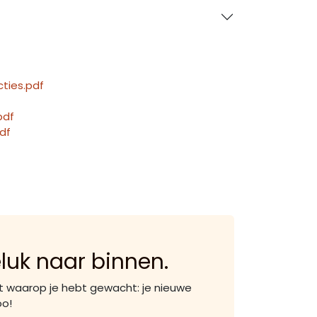
cties.pdf
pdf
df
eluk naar binnen.
t waarop je hebt gewacht: je nieuwe
oo!