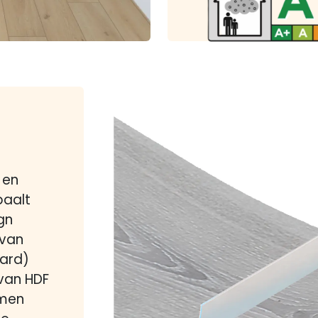
 en
paalt
gn
 van
board)
van HDF
rmen