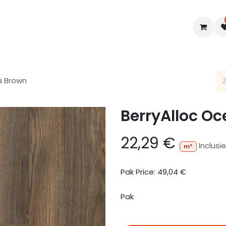
en
Interieur
B2B
Diensten
Blogs
a Brown
BerryAlloc O
22,29
€
Inclusi
m²
Pak Price:
49,04
€
Pak