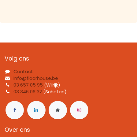
Volg ons
Contact
info@floorhouse.be
03 657 05 95
(Wilrijk)
03 346 06 32
(Schoten)
Over ons