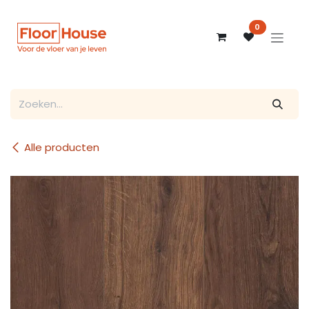
Overslaan naar inhoud
0
Alle producten