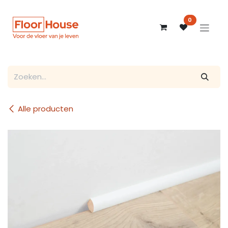
Overslaan naar inhoud
0
Alle producten