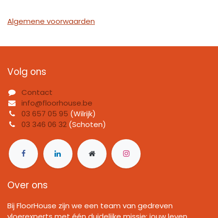
Algemene voorwaarden
Volg ons
Contact
info@floorhouse.be
03 657 05 95
(Wilrijk)
03 346 06 32
(Schoten)
Over ons
Bij FloorHouse zijn we een team van gedreven
vloerexperts met één duidelijke missie: jouw leven