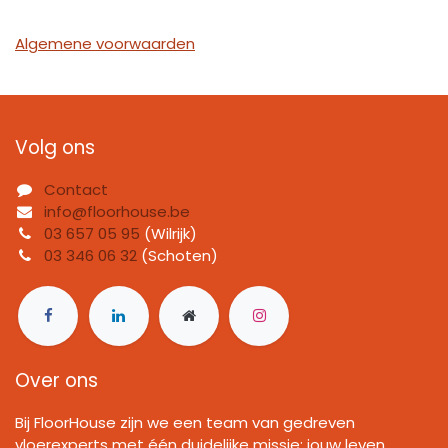
Algemene voorwaarden
Volg ons
Contact
info@floorhouse.be
03 657 05 95
(Wilrijk)
03 346 06 32
(Schoten)
Over ons
Bij FloorHouse zijn we een team van gedreven
vloerexperts met één duidelijke missie: jouw leven