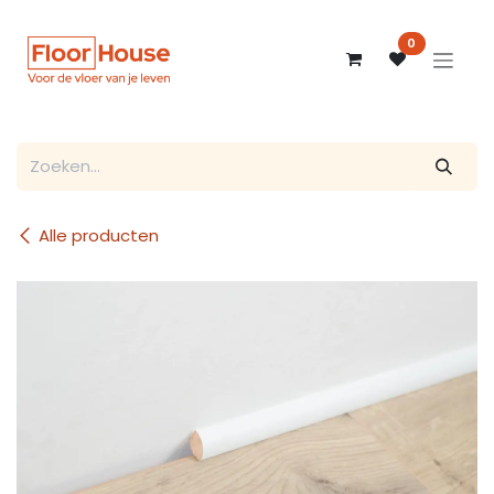
Overslaan naar inhoud
0
Alle producten