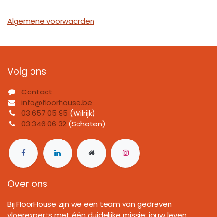
Algemene voorwaarden
Volg ons
Contact
info@floorhouse.be
03 657 05 95
(Wilrijk)
03 346 06 32
(Schoten)
Over ons
Bij FloorHouse zijn we een team van gedreven
vloerexperts met één duidelijke missie: jouw leven