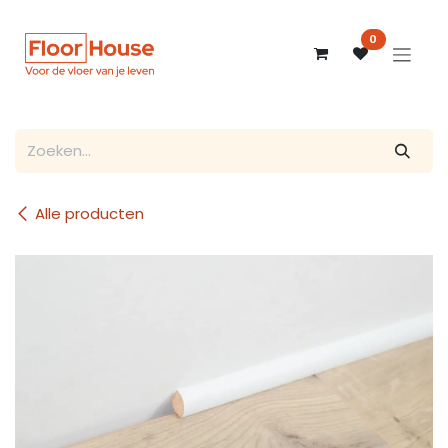
Overslaan naar inhoud
0
Alle producten