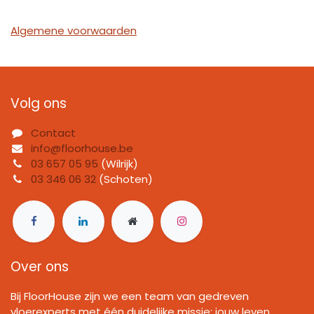
Algemene voorwaarden
Volg ons
Contact
info@floorhouse.be
03 657 05 95
(Wilrijk)
03 346 06 32
(Schoten)
Over ons
Bij FloorHouse zijn we een team van gedreven
vloerexperts met één duidelijke missie: jouw leven