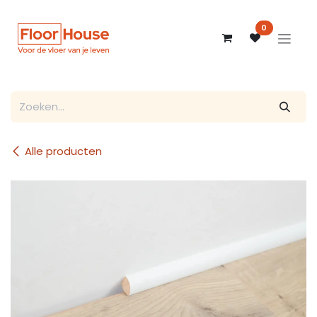
Overslaan naar inhoud
0
Alle producten