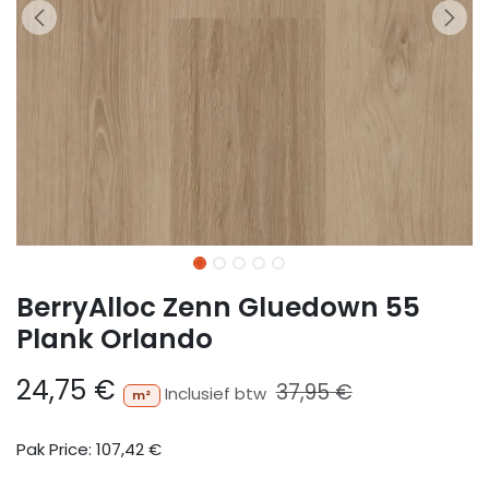
BerryAlloc Zenn Gluedown 55
Plank Orlando
24,75
€
37,95
€
Inclusief btw
m²
Pak Price:
107,42
€