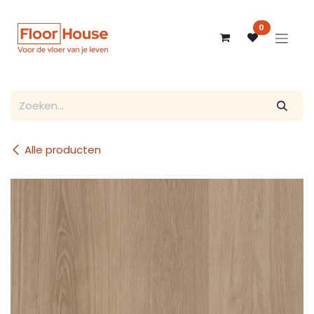
Overslaan naar inhoud
0
Alle producten