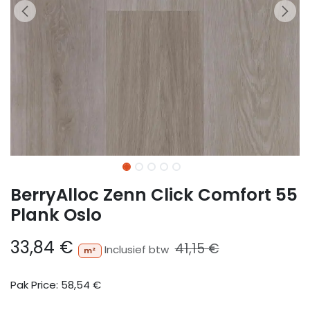
BerryAlloc Zenn Click Comfort 55
Plank Oslo
33,84
€
41,15
€
Inclusief btw
m²
Pak Price:
58,54
€