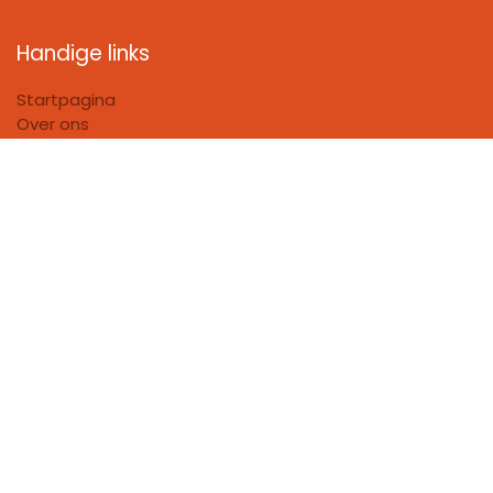
Handige links
Startpagina
Over ons
Producten
Algemene Voorwaarden Plaatsingen
Algemene Voorwaarden
Privacy policy
FAQ
Bedrijfsgegevens
FloorHouse
Huis Villeneuve BV​
BE1026.0372.94
Boomsesteenweg 672
2610 Antwerpen