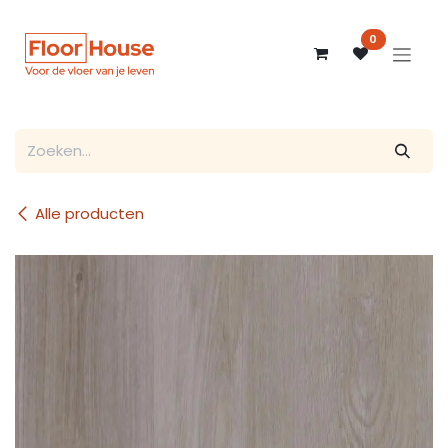
Overslaan naar inhoud
0
Alle producten