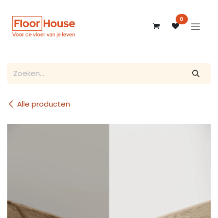
Overslaan naar inhoud
0
Alle producten