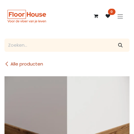
Overslaan naar inhoud
0
Alle producten