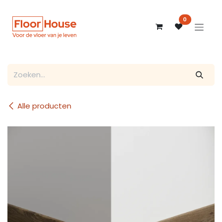
Overslaan naar inhoud
0
Alle producten