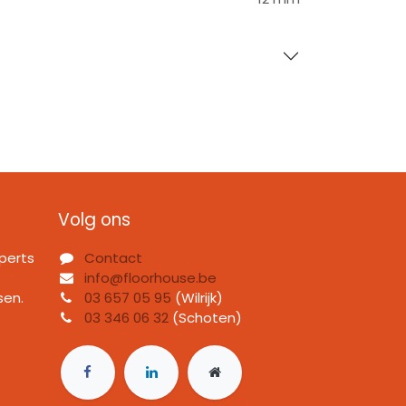
Volg ons
perts
Contact
info@floorhouse.be
sen.
03 657 05 95
(Wilrijk)
03 346 06 32
(Schoten)