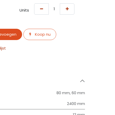
Units
oevoegen
Koop nu
jst
80 mm
,
60 mm
2400 mm
12 mm