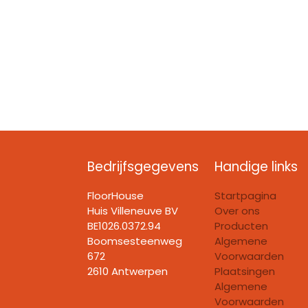
Bedrijfsgegevens
Handige links
FloorHouse
Startpagina
Huis Villeneuve BV​
Over ons
BE1026.0372.94
Producten
Boomsesteenweg
Algemene
672
Voorwaarden
2610 Antwerpen
Plaatsingen
Algemene
Voorwaarden