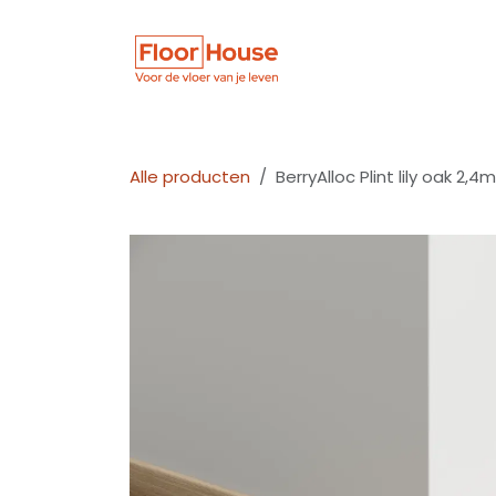
Overslaan naar inhoud
Winkel
Vloer
Alle producten
BerryAlloc Plint lily oak 2,4