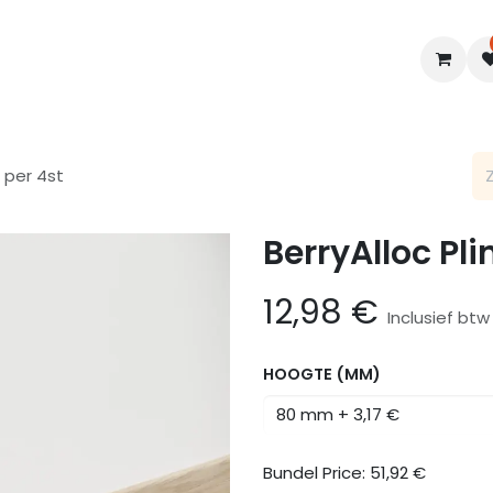
en
Interieur
B2B
Diensten
Blogs
m per 4st
BerryAlloc Pli
12,98
€
Inclusief btw
HOOGTE (MM)
Bundel Price:
51,92
€