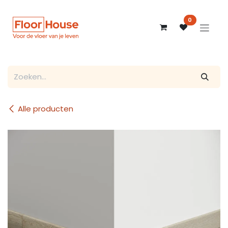
Overslaan naar inhoud
0
Alle producten