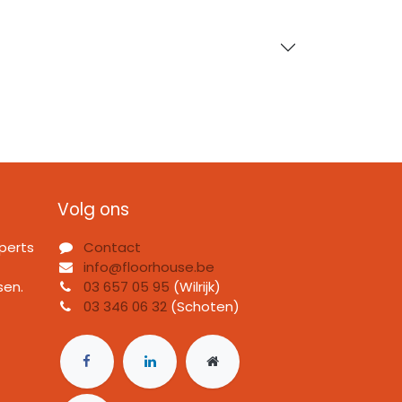
Volg ons
perts
Contact
info@floorhouse.be
sen.
03 657 05 95
(Wilrijk)
03 346 06 32
(Schoten)