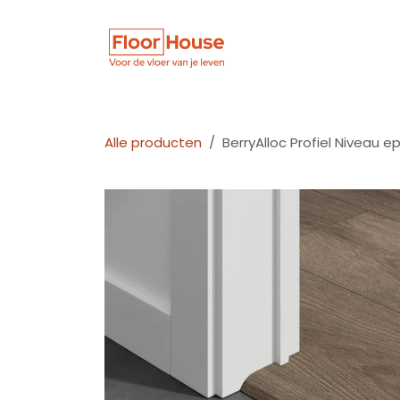
Overslaan naar inhoud
Winkel
Vloer
Alle producten
BerryAlloc Profiel Niveau e