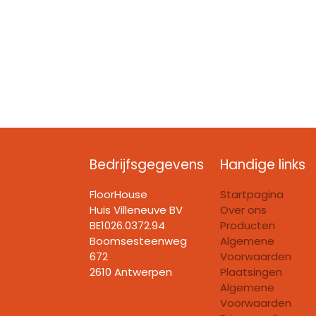
Bedrijfsgegevens
Handige links
FloorHouse
Startpagina
Huis Villeneuve BV​
Over ons
BE1026.0372.94
Producten
Boomsesteenweg
Algemene
672
Voorwaarden
2610 Antwerpen
Plaatsingen
Algemene
Voorwaarden