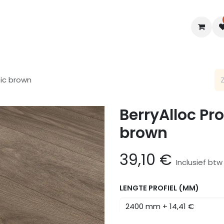
en
Interieur
B2B
Diensten
Blogs
pic brown
BerryAlloc Pro
brown
39,10
€
Inclusief btw
LENGTE PROFIEL (MM)