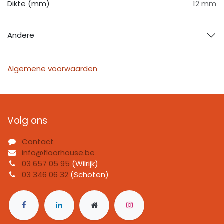
Dikte (mm)
12 mm
Andere
Algemene voorwaarden
Volg ons
Contact
info@floorhouse.be
03 657 05 95
(Wilrijk)
03 346 06 32
(Schoten)