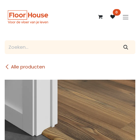
Overslaan naar inhoud
0
Alle producten