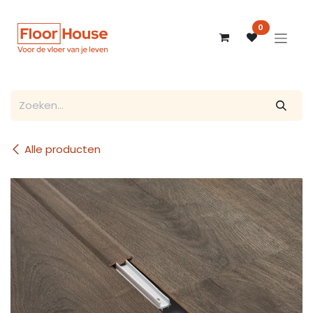
Overslaan naar inhoud
0
Alle producten