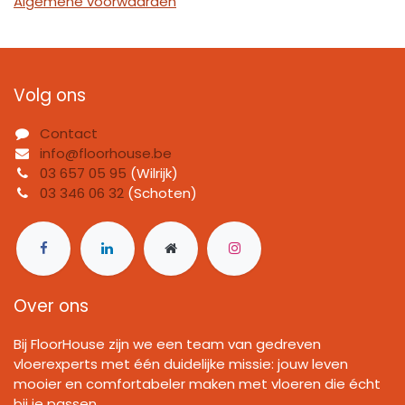
Algemene voorwaarden
Volg ons
Contact
info@floorhouse.be
03 657 05 95
(Wilrijk)
03 346 06 32
(Schoten)
Over ons
Bij FloorHouse zijn we een team van gedreven
vloerexperts met één duidelijke missie: jouw leven
mooier en comfortabeler maken met vloeren die écht
bij je passen.