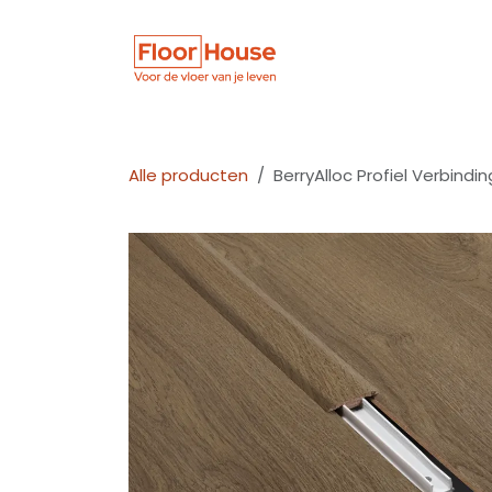
Overslaan naar inhoud
Winkel
Vloer
Alle producten
BerryAlloc Profiel Verbinding