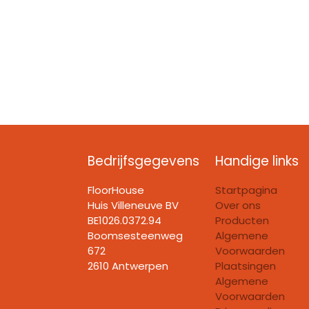
Bedrijfsgegevens
Handige links
FloorHouse
Startpagina
Huis Villeneuve BV​
Over ons
BE1026.0372.94
Producten
Boomsesteenweg
Algemene
672
Voorwaarden
2610 Antwerpen
Plaatsingen
Algemene
Voorwaarden