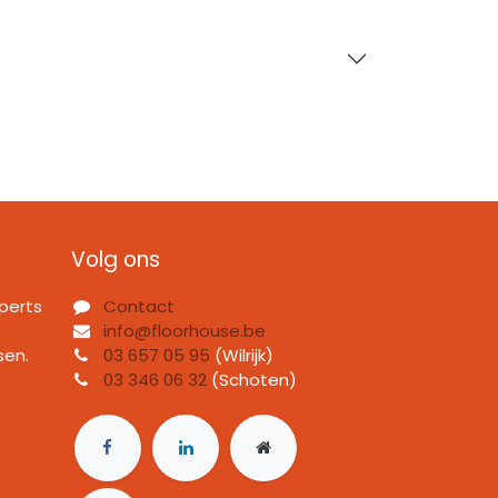
Volg ons
perts
Contact
info@floorhouse.be
sen.
03 657 05 95
(Wilrijk)
03 346 06 32
(Schoten)