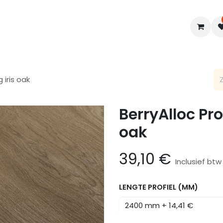
en
Interieur
B2B
Diensten
Blogs
 iris oak
BerryAlloc Pro
oak
39,10
€
Inclusief btw
LENGTE PROFIEL (MM)