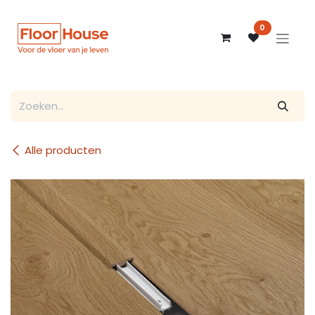
Overslaan naar inhoud
0
Alle producten