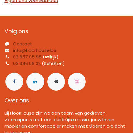
Algemene voorwaarden
Volg ons
Contact
info@floorhouse.be
03 657 05 95
(Wilrijk)
03 346 06 32
(Schoten)
Over ons
Bij FloorHouse zijn we een team van gedreven
vloerexperts met één duidelijke missie: jouw leven
mooier en comfortabeler maken met vloeren die écht
bij je passen.