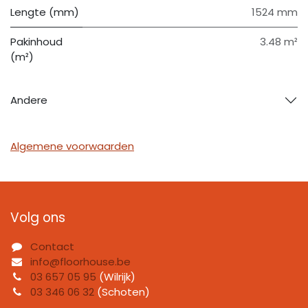
Lengte (mm)
1524 mm
Pakinhoud
3.48 m²
(m²)
Andere
Algemene voorwaarden
Volg ons
Contact
info@floorhouse.be
03 657 05 95
(Wilrijk)
03 346 06 32
(Schoten)