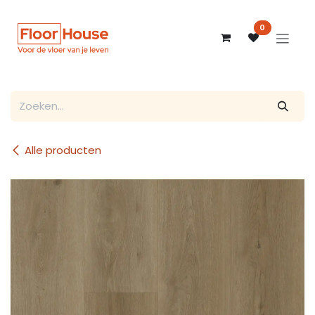
Overslaan naar inhoud
0
Alle producten