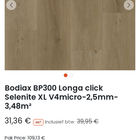
Bodiax BP300 Longa click
Selenite XL V4micro-2,5mm-
3,48m²
31,36
€
39,95
€
Inclusief btw
m²
Pak Price:
109,13
€