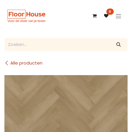
Overslaan naar inhoud
0
Alle producten