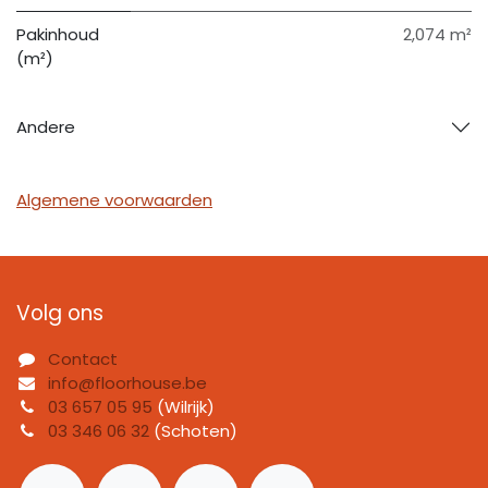
Pakinhoud
2,074 m²
(m²)
Andere
Algemene voorwaarden
Volg ons
Contact
info@floorhouse.be
03 657 05 95
(Wilrijk)
03 346 06 32
(Schoten)