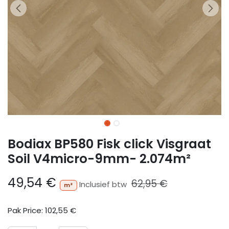
Bodiax BP580 Fisk click Visgraat
Soil V4micro-9mm- 2.074m²
49,54
€
62,95
€
Inclusief btw
m²
Pak Price:
102,55
€