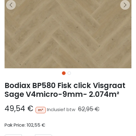
Bodiax BP580 Fisk click Visgraat
Sage V4micro-9mm- 2.074m²
49,54
€
62,95
€
Inclusief btw
m²
Pak Price:
102,55
€