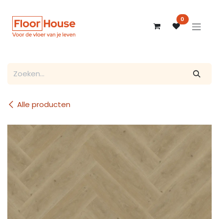
Overslaan naar inhoud
0
Alle producten