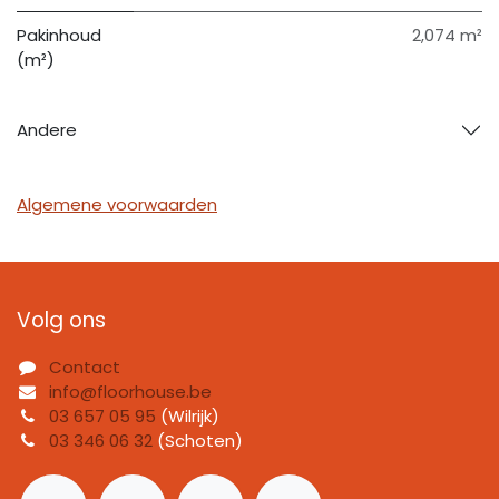
Pakinhoud
2,074 m²
(m²)
Andere
Algemene voorwaarden
Volg ons
Contact
info@floorhouse.be
03 657 05 95
(Wilrijk)
03 346 06 32
(Schoten)