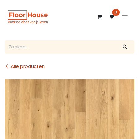
Overslaan naar inhoud
0
Alle producten