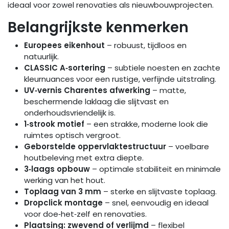
ideaal voor zowel renovaties als nieuwbouwprojecten.
Belangrijkste kenmerken
Europees eikenhout
– robuust, tijdloos en
natuurlijk.
CLASSIC A‑sortering
– subtiele noesten en zachte
kleurnuances voor een rustige, verfijnde uitstraling.
UV‑vernis Charentes afwerking
– matte,
beschermende laklaag die slijtvast en
onderhoudsvriendelijk is.
1‑strook motief
– een strakke, moderne look die
ruimtes optisch vergroot.
Geborstelde oppervlaktestructuur
– voelbare
houtbeleving met extra diepte.
3‑laags opbouw
– optimale stabiliteit en minimale
werking van het hout.
Toplaag van 3 mm
– sterke en slijtvaste toplaag.
Dropclick montage
– snel, eenvoudig en ideaal
voor doe‑het‑zelf en renovaties.
Plaatsing: zwevend of verlijmd
– flexibel