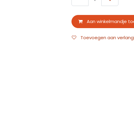
Aan winkelmandje t
Toevoegen aan verlangli
Documenten
30615444_MTR_BCLP_NL_0
bostik-benelux-tds-nl-re
Algemene voorwaarden
Over ons
Bij FloorHouse zijn we een team van gedreven vloerex