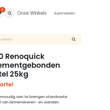
0
Onze Winkels
Aanmelden
50 Renoquick
cementgebonden
tel 25kg
ortel
envoudig aan te brengen standvaste
el van binnenvloeren- en wanden.