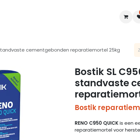
en
Interieur
B2B
Diensten
Blogs
 standvaste cementgebonden reparatiemortel 25kg
Bostik SL C9
standvaste 
reparatiemor
Bostik reparatiem
RENO C950 QUICK
is een e
reparatiemortel voor herst