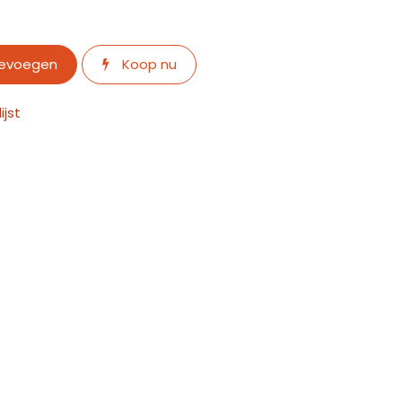
oevoegen
Koop nu
jst
1010001000000.pdf
no-c950-quick.pdf
Volg ons
perts
Contact