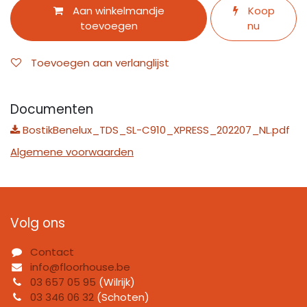
Aan winkelmandje
Koop
toevoegen
nu
Toevoegen aan verlanglijst
Documenten
BostikBenelux_TDS_SL-C910_XPRESS_202207_NL.pdf
Algemene voorwaarden
Volg ons
Contact
info@floorhouse.be
03 657 05 95
(Wilrijk)
03 346 06 32
(Schoten)