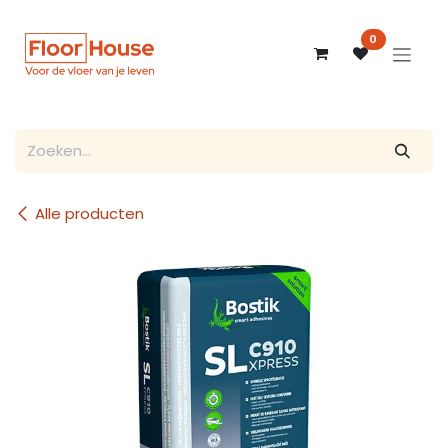
Overslaan naar inhoud
0
Alle producten