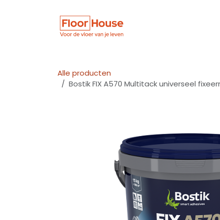
Overslaan naar inhoud
Winkel
Vloer
Alle producten
Bostik FIX A570 Multitack universeel fixee