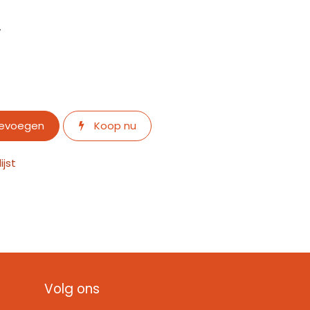
w
oevoegen
Koop nu
jst
Volg ons