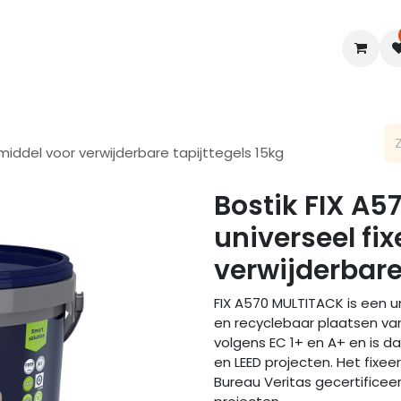
en
Interieur
B2B
Diensten
Blogs
rmiddel voor verwijderbare tapijttegels 15kg
Bostik FIX A5
universeel fi
verwijderbare
FIX A570 MULTITACK is een u
en recyclebaar plaatsen van 
volgens EC 1+ en A+ en is d
en LEED projecten. Het fixe
Bureau Veritas gecertificee