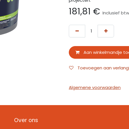
projecten.
181,81
€
Inclusief bt
Aan winkelmandje t
Toevoegen aan verlangli
Algemene voorwaarden
Over ons