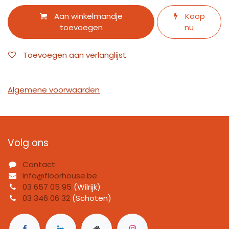
Aan winkelmandje
Koop
toevoegen
nu
Toevoegen aan verlanglijst
Algemene voorwaarden
Volg ons
Contact
info@floorhouse.be
03 657 05 95
(Wilrijk)
03 346 06 32
(Schoten)