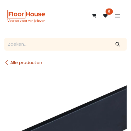
Overslaan naar inhoud
0
Alle producten