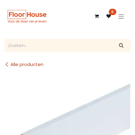
Overslaan naar inhoud
0
Alle producten