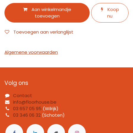
Aan winkelmandje
Koop
toevoegen
nu
Toevoegen aan verlanglijst
Algemene voorwaarden
Volg ons
Contact
info@floorhouse.be
03 657 05 95
(Wilrijk)
03 346 06 32
(Schoten)