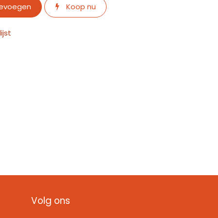
oevoegen
Koop nu
jst
Volg ons