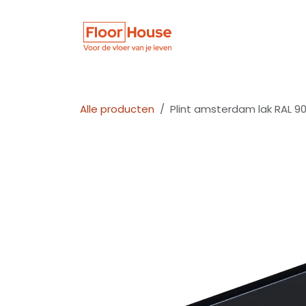
Overslaan naar inhoud
Winkel
Vloer
Alle producten
Plint amsterdam lak RAL 