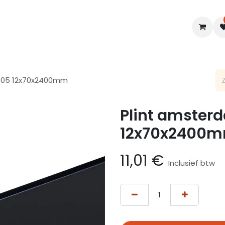
en
Interieur
B2B
Diensten
Blogs
9005 12x70x2400mm
Plint amster
12x70x2400
11,01
€
Inclusief btw