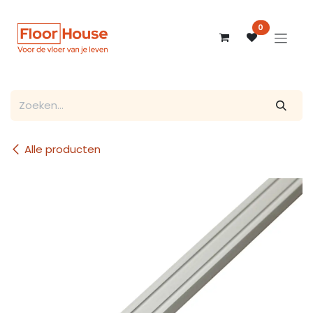
Overslaan naar inhoud
0
Alle producten