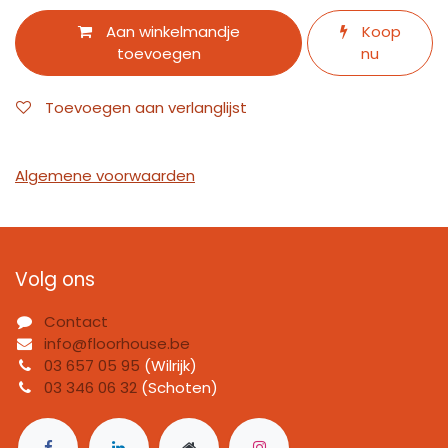
Aan winkelmandje
Koop
toevoegen
nu
Toevoegen aan verlanglijst
Algemene voorwaarden
Volg ons
Contact
info@floorhouse.be
03 657 05 95
(Wilrijk)
03 346 06 32
(Schoten)