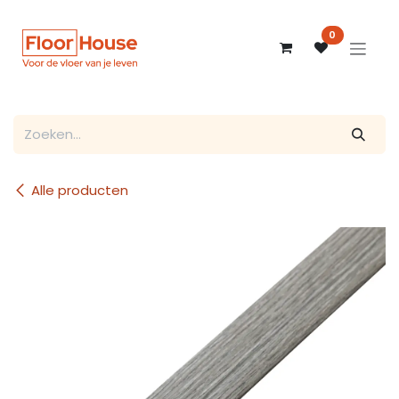
Overslaan naar inhoud
0
Alle producten