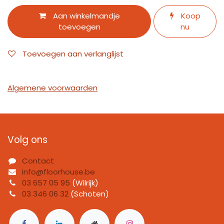
Aan winkelmandje
Koop
toevoegen
nu
Toevoegen aan verlanglijst
Algemene voorwaarden
Volg ons
Contact
info@floorhouse.be
03 657 05 95
(Wilrijk)
03 346 06 32
(Schoten)