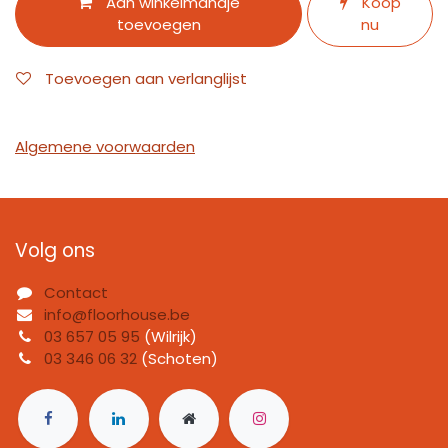
Aan winkelmandje
Koop
toevoegen
nu
Toevoegen aan verlanglijst
Algemene voorwaarden
Volg ons
Contact
info@floorhouse.be
03 657 05 95
(Wilrijk)
03 346 06 32
(Schoten)