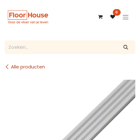
Overslaan naar inhoud
0
Alle producten