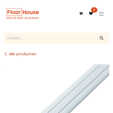
Overslaan naar inhoud
0
Alle producten