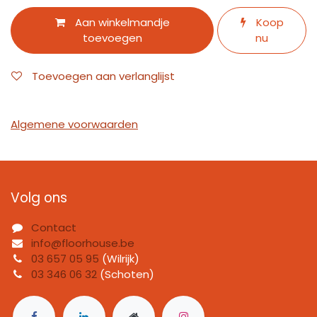
Aan winkelmandje
Koop
toevoegen
nu
Toevoegen aan verlanglijst
Algemene voorwaarden
Volg ons
Contact
info@floorhouse.be
03 657 05 95
(Wilrijk)
03 346 06 32
(Schoten)