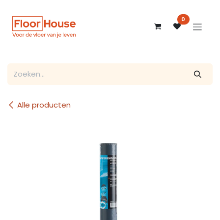
Overslaan naar inhoud
0
Alle producten