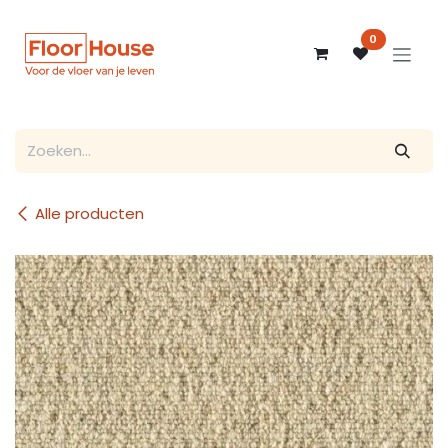
Overslaan naar inhoud
0
Alle producten