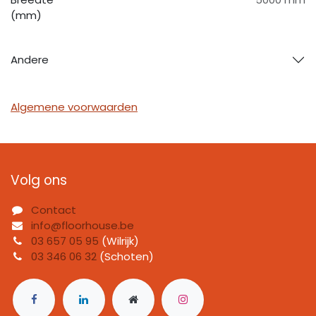
(mm)
Andere
Algemene voorwaarden
Volg ons
Contact
info@floorhouse.be
03 657 05 95
(Wilrijk)
03 346 06 32
(Schoten)