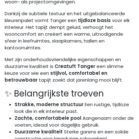
woon- als projectomgevingen.
Dankzij de subtiele textuur en het uitgebalanceerde
kleurenpalet vormt Tanger een
tijdloze basis
voor elk
interieur. Het tapijt dempt geluid, verhoogt het
wooncomfort en creëert een warme, uitnodigende
sfeer in leefruimtes, slaapkamers, hallen en
kantoorruimtes.
Met zijn onderhoudsvriendelijke eigenschappen en
duurzame kwaliteit is
Creatuft Tanger
een slimme
keuze voor wie een
stijlvol, comfortabel en
betrouwbaar
tapijt zoekt dat jarenlang mooi blijft.
✨ Belangrijkste troeven
Strakke, moderne structuur
Een rustige, tijdloze
look die in elk interieur past.
Zachte, comfortabele pool
Aangenaam onder de
voeten, ideaal voor dagelijks gebruik.
Duurzame kwaliteit
Sterke garens en een solide
constructie voor langdurige schoonheid.