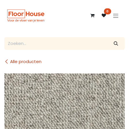
Overslaan naar inhoud
0
Alle producten