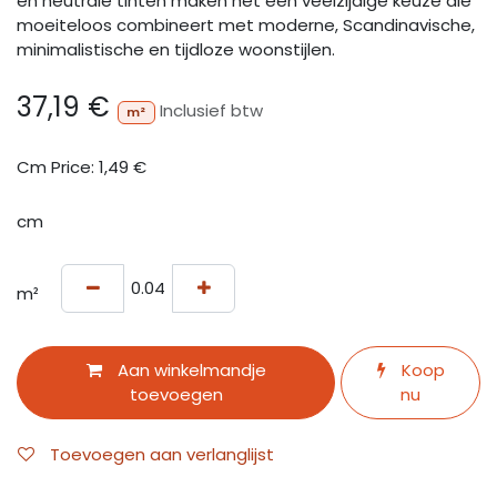
en neutrale tinten maken het een veelzijdige keuze die
moeiteloos combineert met moderne, Scandinavische,
minimalistische en tijdloze woonstijlen.
37,19
€
Inclusief btw
m²
Cm Price:
1,49
€
cm
m²
Aan winkelmandje
Koop
toevoegen
nu
Toevoegen aan verlanglijst