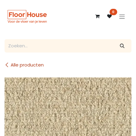
Overslaan naar inhoud
0
Alle producten