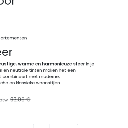
oor
partementen
eer
rustige, warme en harmonieuze sfeer
in je
uur en neutrale tinten maken het een
ect combineert met moderne,
che en klassieke woonstijlen.
93,05
€
f btw