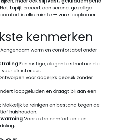
 kijken, maar ook
slijtvast, geluiddempend
. Het tapijt creëert een serene, gezellige
comfort in elke ruimte — van slaapkamer
jkste kenmerken
Aangenaam warm en comfortabel onder
straling
Een rustige, elegante structuur die
voor elk interieur.
ntworpen voor dagelijks gebruik zonder
ndert loopgeluiden en draagt bij aan een
k
Makkelijk te reinigen en bestand tegen de
tief huishouden.
erwarming
Voor extra comfort en een
deling.