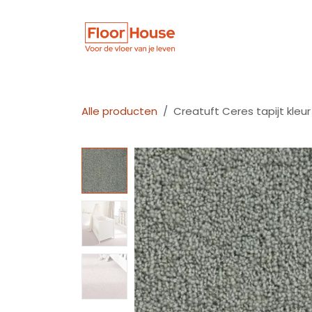
Overslaan naar inhoud
Winkel
Vloer
Alle producten
Creatuft Ceres tapijt kleu