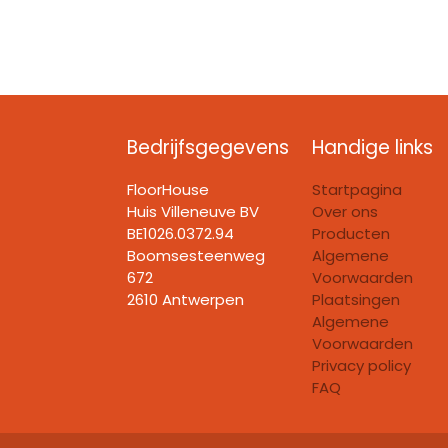
Bedrijfsgegevens
Handige links
FloorHouse
Startpagina
Huis Villeneuve BV​
Over ons
BE1026.0372.94
Producten
Boomsesteenweg
Algemene
672
Voorwaarden
2610 Antwerpen
Plaatsingen
Algemene
Voorwaarden
Privacy policy
FAQ