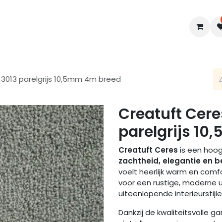
en
Interieur
B2B
Diensten
Blogs
r 3013 parelgrijs 10,5mm 4m breed
Creatuft Ceres
parelgrijs 1
Creatuft Ceres
is een hoog
zachtheid, elegantie en 
voelt heerlijk warm en comfo
voor een rustige, moderne u
uiteenlopende interieurstijle
Dankzij de kwaliteitsvolle 