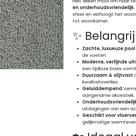
niet alleen mooi om naar te
en onderhoudsvriendelijk
sfeer en verhoogt het woon
tot woonkamer.
✨ Belangri
Zachte, luxueuze pool
de voeten.
Moderne, verfijnde uit
een tijdloze basis vormt 
Duurzaam & slijtvast
O
kwaliteitsverlies.
Geluiddempend
Vermi
aangename akoestiek.
Onderhoudsvriendelij
uitdagingen van een ac
Geschikt voor vloerv
gelijkmatige warmtever