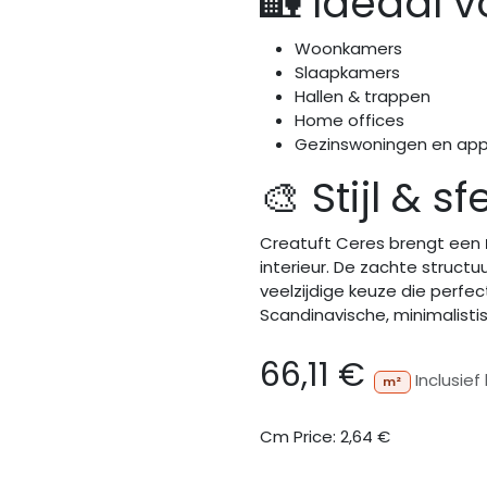
🏡 Ideaal v
Woonkamers
Slaapkamers
Hallen & trappen
Home offices
Gezinswoningen en ap
🎨 Stijl & sf
Creatuft Ceres brengt een
interieur. De zachte struct
veelzijdige keuze die perf
Scandinavische, minimalistis
66,11
€
Inclusie
m²
Cm Price:
2,64
€