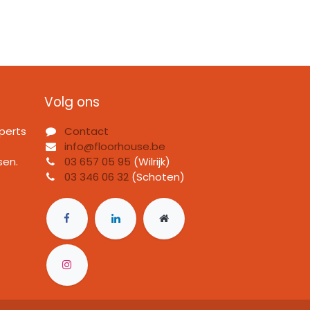
Volg ons
perts
Contact
info@floorhouse.be
sen.
03 657 05 95
(Wilrijk)
03 346 06 32
(Schoten)