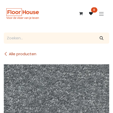
Overslaan naar inhoud
0
Alle producten