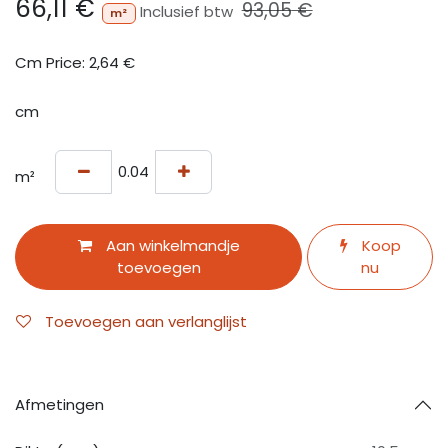
66,11
€
93,05
€
Inclusief btw
m²
Cm Price:
2,64
€
cm
m²
Aan winkelmandje
Koop
toevoegen
nu
Toevoegen aan verlanglijst
Afmetingen