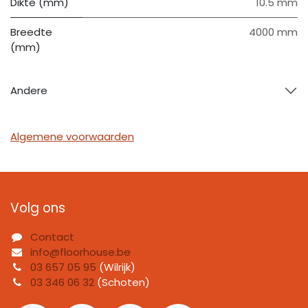
Dikte (mm)
10.5 mm
Breedte
4000 mm
(mm)
Andere
Algemene voorwaarden
Volg ons
Contact
info@floorhouse.be
03 657 05 95
(Wilrijk)
03 346 06 32
(Schoten)