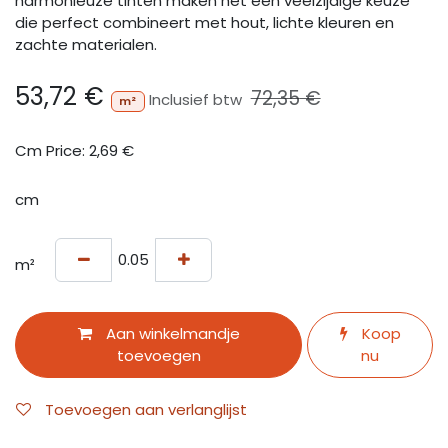
harmonieuze tinten maken het een veelzijdige keuze
die perfect combineert met hout, lichte kleuren en
zachte materialen.
53,72
€
72,35
€
Inclusief btw
m²
Cm Price:
2,69
€
cm
m²
Aan winkelmandje
Koop
toevoegen
nu
Toevoegen aan verlanglijst