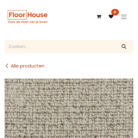
Overslaan naar inhoud
0
Alle producten