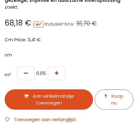
gezellige, stijlvolle en duurzame vloeroplossing
zoekt.
68,18
€
91,70
€
Inclusief btw
m²
Cm Price:
3,41
€
cm
m²
Aan winkelmandje
Koop
toevoegen
nu
Toevoegen aan verlanglijst