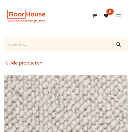
Overslaan naar inhoud
0
Alle producten