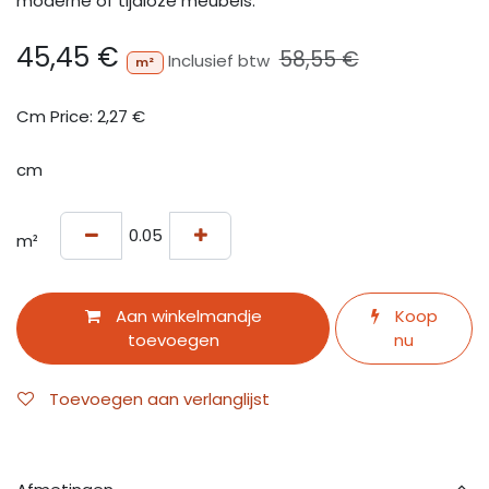
moderne of tijdloze meubels.
45,45
€
58,55
€
Inclusief btw
m²
Cm Price:
2,27
€
cm
m²
Aan winkelmandje
Koop
toevoegen
nu
Toevoegen aan verlanglijst