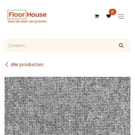
Overslaan naar inhoud
0
Alle producten