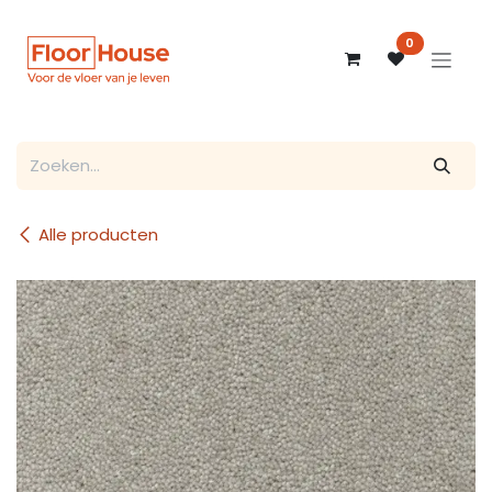
Overslaan naar inhoud
0
Alle producten