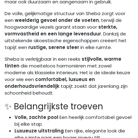
maar ook duurzaam en aangenaam in gebruik.
De volle, gelijkmatige structuur van Sheba zorgt voor
een
weelderig gevoel onder de voeten
, terwijl de
hoogwaardige vezels garant staan voor
sterkte,
vormvastheid en een lange levensduur
. Dankzij de
uitstekende akoestische eigenschappen creëert het
tapijt een
rustige, serene sfeer
in elke ruimte.
Sheba is verkrijgbaar in een reeks
stijlvolle, warme
tinten
die moeiteloos harmoniëren met zowel
moderne als klassieke interieurs. Het is de ideale keuze
voor wie een
comfortabel, luxueus en
onderhoudsvriendelijk
tapijt zoekt dat jarenlang zijn
schoonheid behoudt.
✨ Belangrijkste troeven
Volle, zachte pool
Een heerlijk comfortabel gevoel
bij elke stap.
Luxueuze uitstraling
Een rijke, elegante look die
elke ruimte naar een hoger niveau tilt.