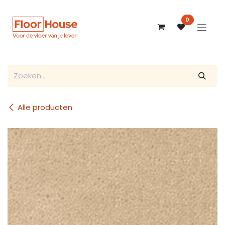
Overslaan naar inhoud
0
Alle producten