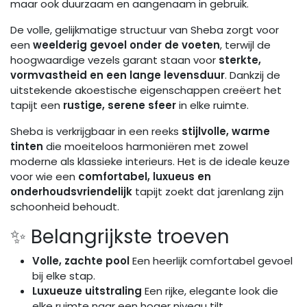
maar ook duurzaam en aangenaam in gebruik.
De volle, gelijkmatige structuur van Sheba zorgt voor
een
weelderig gevoel onder de voeten
, terwijl de
hoogwaardige vezels garant staan voor
sterkte,
vormvastheid en een lange levensduur
. Dankzij de
uitstekende akoestische eigenschappen creëert het
tapijt een
rustige, serene sfeer
in elke ruimte.
Sheba is verkrijgbaar in een reeks
stijlvolle, warme
tinten
die moeiteloos harmoniëren met zowel
moderne als klassieke interieurs. Het is de ideale keuze
voor wie een
comfortabel, luxueus en
onderhoudsvriendelijk
tapijt zoekt dat jarenlang zijn
schoonheid behoudt.
✨ Belangrijkste troeven
Volle, zachte pool
Een heerlijk comfortabel gevoel
bij elke stap.
Luxueuze uitstraling
Een rijke, elegante look die
elke ruimte naar een hoger niveau tilt.