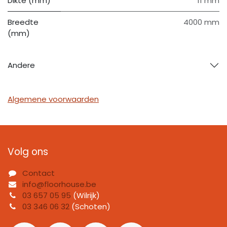
Dikte (mm)
11 mm
Breedte
4000 mm
(mm)
Andere
Algemene voorwaarden
Volg ons
Contact
info@floorhouse.be
03 657 05 95
(Wilrijk)
03 346 06 32
(Schoten)