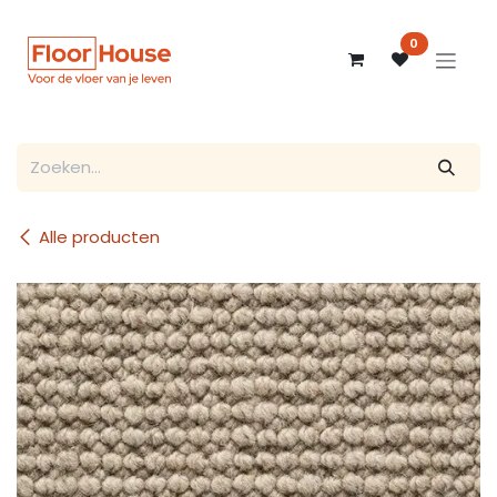
Overslaan naar inhoud
0
Alle producten