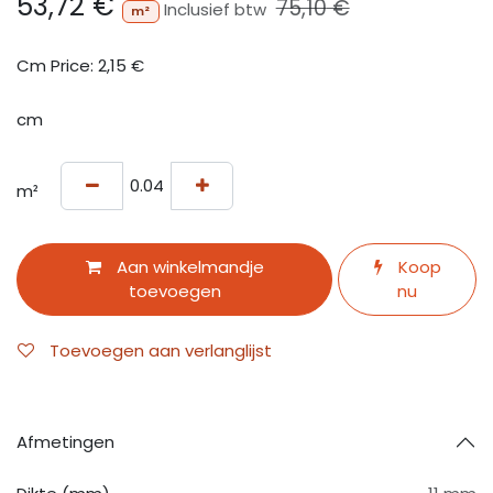
53,72
€
75,10
€
Inclusief btw
m²
Cm Price:
2,15
€
cm
m²
Aan winkelmandje
Koop
toevoegen
nu
Toevoegen aan verlanglijst
Afmetingen