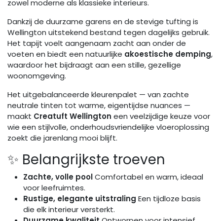
zowel moderne als klassieke interieurs.
Dankzij de duurzame garens en de stevige tufting is
Wellington uitstekend bestand tegen dagelijks gebruik.
Het tapijt voelt aangenaam zacht aan onder de
voeten en biedt een natuurlijke
akoestische demping
,
waardoor het bijdraagt aan een stille, gezellige
woonomgeving.
Het uitgebalanceerde kleurenpalet — van zachte
neutrale tinten tot warme, eigentijdse nuances —
maakt
Creatuft Wellington
een veelzijdige keuze voor
wie een stijlvolle, onderhoudsvriendelijke vloeroplossing
zoekt die jarenlang mooi blijft.
✨ Belangrijkste troeven
Zachte, volle pool
Comfortabel en warm, ideaal
voor leefruimtes.
Rustige, elegante uitstraling
Een tijdloze basis
die elk interieur versterkt.
Duurzame kwaliteit
Ontworpen voor intensief