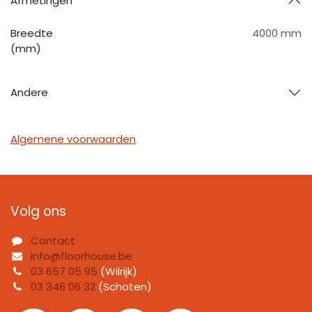
Afmetingen
Breedte
4000 mm
(mm)
Andere
Algemene voorwaarden
Volg ons
Contact
info@floorhouse.be
03 657 05 95
(Wilrijk)
03 346 06 32
(Schoten)