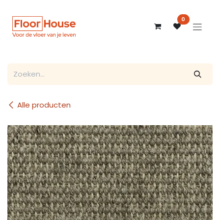
Overslaan naar inhoud
0
Alle producten