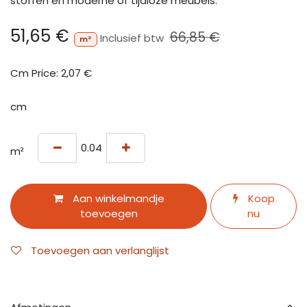
stoffen en moderne of tijdloze meubels.
51,65
€
66,85
€
Inclusief btw
m²
Cm Price:
2,07
€
cm
m²
Aan winkelmandje
Koop
toevoegen
nu
Toevoegen aan verlanglijst