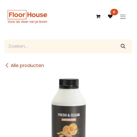
Overslaan naar inhoud
0
Alle producten