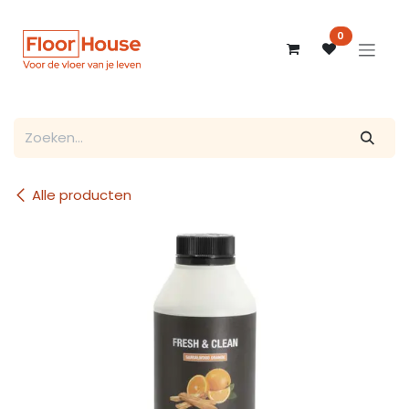
Overslaan naar inhoud
0
Alle producten