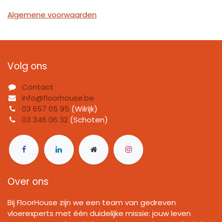
Algemene voorwaarden
Volg ons
Contact
info@floorhouse.be
03 657 05 95
(Wilrijk)
03 346 06 32
(Schoten)
Over ons
Bij FloorHouse zijn we een team van gedreven
vloerexperts met één duidelijke missie: jouw leven