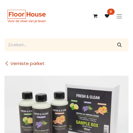
Overslaan naar inhoud
0
Verniste parket